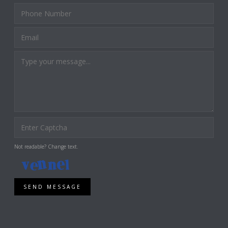
Not readable? Change text.
SEND MESSAGE